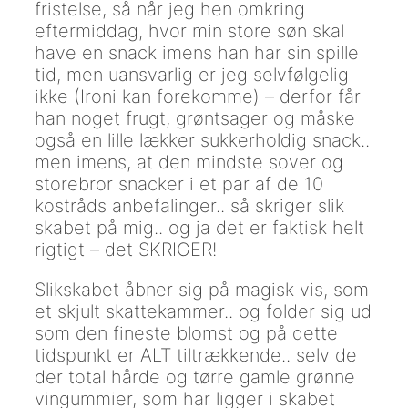
fristelse, så når jeg hen omkring
eftermiddag, hvor min store søn skal
have en snack imens han har sin spille
tid, men uansvarlig er jeg selvfølgelig
ikke (Ironi kan forekomme) – derfor får
han noget frugt, grøntsager og måske
også en lille lækker sukkerholdig snack..
men imens, at den mindste sover og
storebror snacker i et par af de 10
kostråds anbefalinger.. så skriger slik
skabet på mig.. og ja det er faktisk helt
rigtigt – det SKRIGER!
Slikskabet åbner sig på magisk vis, som
et skjult skattekammer.. og folder sig ud
som den fineste blomst og på dette
tidspunkt er ALT tiltrækkende.. selv de
der total hårde og tørre gamle grønne
vingummier, som har ligger i skabet