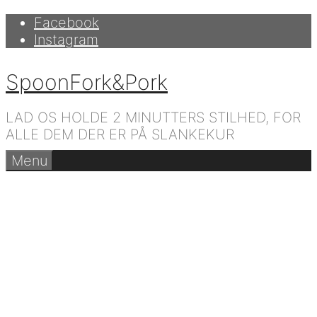
Hop
Facebook
til
Instagram
indhold
SpoonFork&Pork
LAD OS HOLDE 2 MINUTTERS STILHED, FOR
ALLE DEM DER ER PÅ SLANKEKUR
Menu