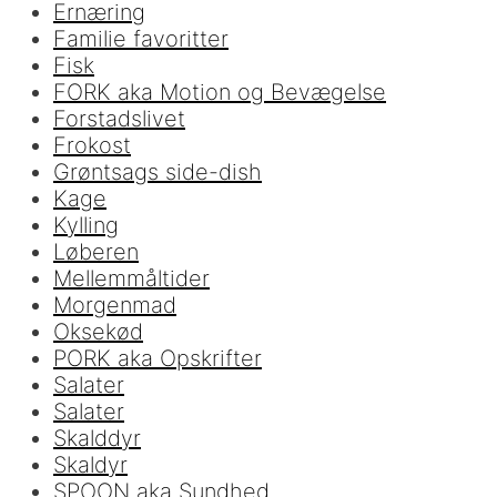
Ernæring
Familie favoritter
Fisk
FORK aka Motion og Bevægelse
Forstadslivet
Frokost
Grøntsags side-dish
Kage
Kylling
Løberen
Mellemmåltider
Morgenmad
Oksekød
PORK aka Opskrifter
Salater
Salater
Skalddyr
Skaldyr
SPOON aka Sundhed