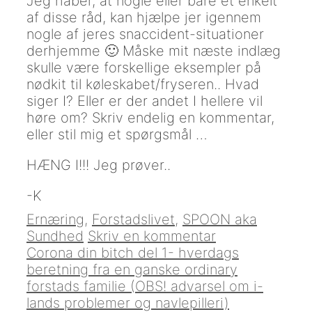
Jeg håber, at nogle eller bare et enkelt
af disse råd, kan hjælpe jer igennem
nogle af jeres snaccident-situationer
derhjemme 🙂 Måske mit næste indlæg
skulle være forskellige eksempler på
nødkit til køleskabet/fryseren.. Hvad
siger I? Eller er der andet I hellere vil
høre om? Skriv endelig en kommentar,
eller stil mig et spørgsmål …
HÆNG I!!! Jeg prøver..
-K
Kategorier
Ernæring
,
Forstadslivet
,
SPOON aka
Sundhed
Skriv en kommentar
Indlægsnavigation
Corona din bitch del 1- hverdags
beretning fra en ganske ordinary
forstads familie (OBS! advarsel om i-
lands problemer og navlepilleri)